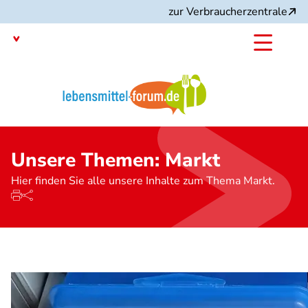
Direkt
zur Verbraucherzentrale
zum
Inhalt
Mit dem
Angebot:
Unsere Themen: Markt
Hier finden Sie alle unsere Inhalte zum Thema Markt.