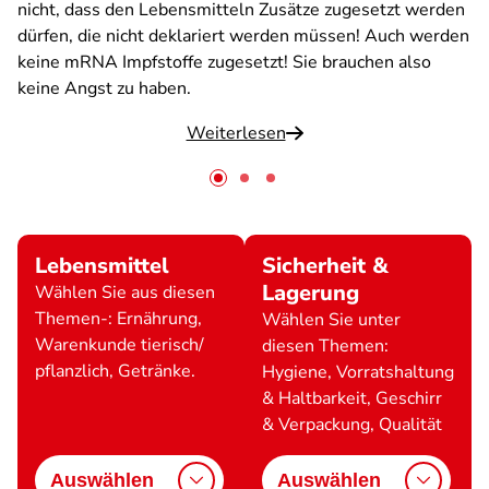
nicht, dass den Lebensmitteln Zusätze zugesetzt werden
dürfen, die nicht deklariert werden müssen! Auch werden
keine mRNA Impfstoffe zugesetzt! Sie brauchen also
keine Angst zu haben.
Weiterlesen
Lebensmittel
Sicherheit &
Lagerung
Wählen Sie aus diesen
Themen-: Ernährung,
Wählen Sie unter
Warenkunde tierisch/
diesen Themen:
pflanzlich, Getränke.
Hygiene, Vorratshaltung
& Haltbarkeit, Geschirr
& Verpackung, Qualität
Auswählen
Auswählen