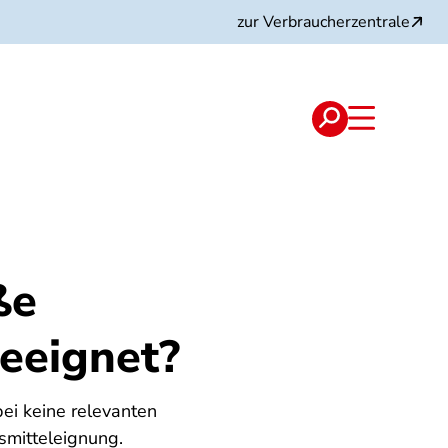
zur Verbraucherzentrale
ße
geeignet?
bei keine relevanten
smitteleignung.