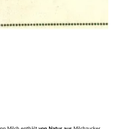
enn Milch enthält
von Natur aus
Milchzucker