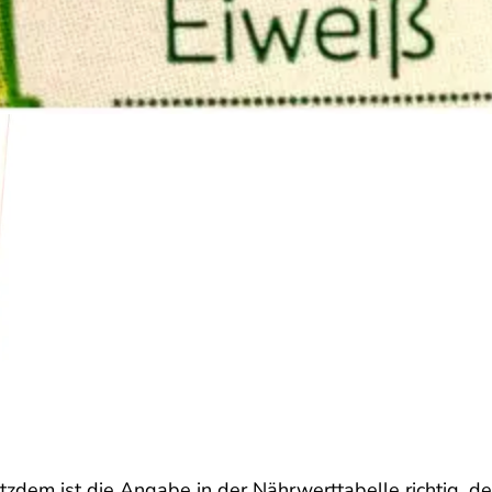
otzdem ist die Angabe in der Nährwerttabelle richtig, d