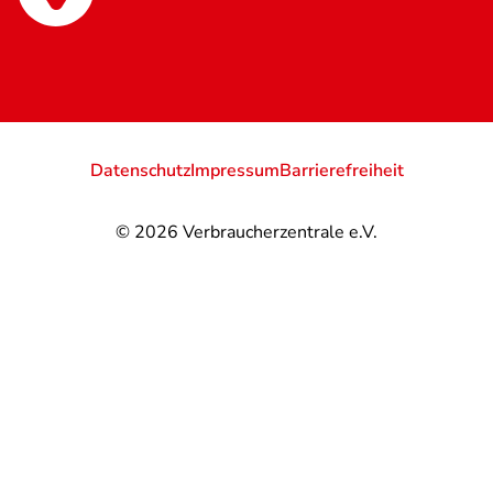
Datenschutz
Impressum
Barrierefreiheit
© 2026
Verbraucherzentrale e.V.
@
@