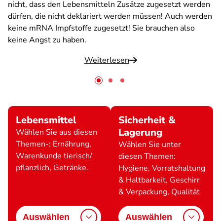
nicht, dass den Lebensmitteln Zusätze zugesetzt werden
dürfen, die nicht deklariert werden müssen! Auch werden
keine mRNA Impfstoffe zugesetzt! Sie brauchen also
keine Angst zu haben.
Weiterlesen
Lebensmittel
Sicherheit &
Lagerung
Wählen Sie aus diesen
Themen-: Ernährung,
Wählen Sie unter
Warenkunde tierisch/
diesen Themen:
pflanzlich, Getränke.
Hygiene, Vorratshaltung
& Haltbarkeit, Geschirr
& Verpackung, Qualität
Auswählen
Auswählen